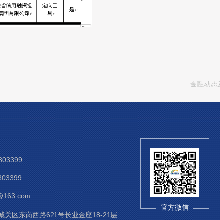
金融动态及债
03399
03399
@163.com
官方微信
关区东岗西路621号长业金座18-21层