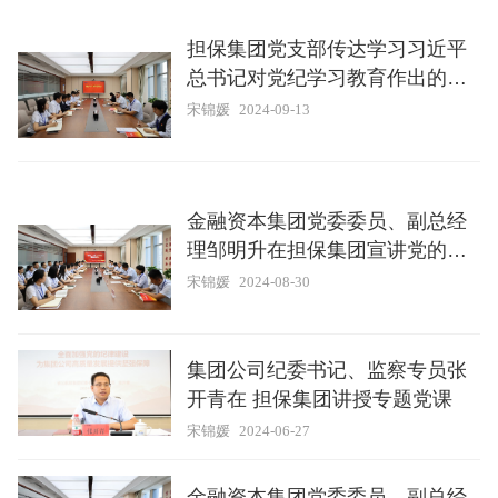
担保集团党支部传达学习习近平
总书记对党纪学习教育作出的重
要指示精神
宋锦媛
2024-09-13
金融资本集团党委委员、副总经
理邹明升在担保集团宣讲党的二
十届三中全会精神
宋锦媛
2024-08-30
集团公司纪委书记、监察专员张
开青在 担保集团讲授专题党课
宋锦媛
2024-06-27
金融资本集团党委委员、副总经