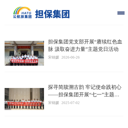
担保集团党支部开展“赓续红色血
脉 汲取奋进力量”主题党日活动
宋锦媛
2026-06-26
探寻简牍溯古韵 牢记使命践初心
——担保集团开展“七一”主题党
日活动
宋锦媛
2025-07-02