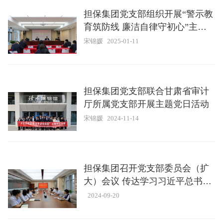
担保集团党支部组织开展“警示教
育筑防线 廉洁自律守初心”主题
党日活动
宋锦媛
2025-01-11
担保集团党支部联合甘肃省审计
厅所属党支部开展主题党日活动
宋锦媛
2024-11-14
担保集团召开党支部委员会（扩
大）会议 传达学习习近平总书记
视察甘肃重要讲话和指示精神
2024-09-20