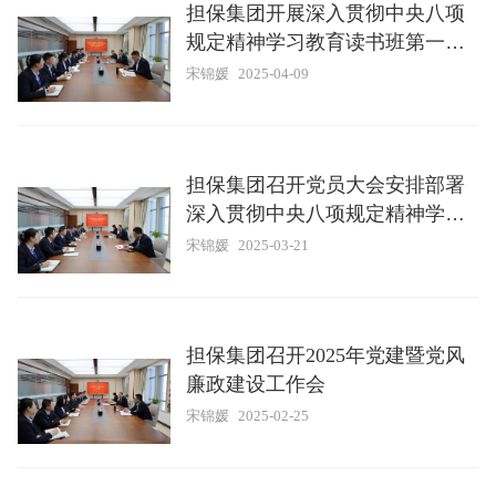
担保集团开展深入贯彻中央八项
规定精神学习教育读书班第一次
集中学习
宋锦媛
2025-04-09
担保集团召开党员大会安排部署
深入贯彻中央八项规定精神学习
教育
宋锦媛
2025-03-21
担保集团召开2025年党建暨党风
廉政建设工作会
宋锦媛
2025-02-25