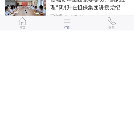
理邹明升在担保集团讲授党纪学
习教育专题党课
宋锦媛
2024-06-17
首页
栏目
联系
担保集团党总支组织开展“弘扬
《谷魂》 精神 凝聚奋进力量”主
题党日活动
宋锦媛
2024-05-14
担保集团召开党总支委员会（扩
大）会议安排部署党纪学习教育
宋锦媛
2024-04-29
担保集团组织开展“缅怀英烈铸忠
魂，传承红色树新风”主题党日活
动
宋锦媛
2024-04-03