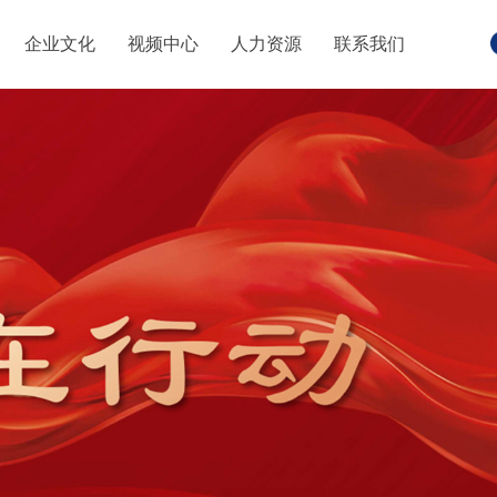
党建工作
公司产品
企业文化
视频中心