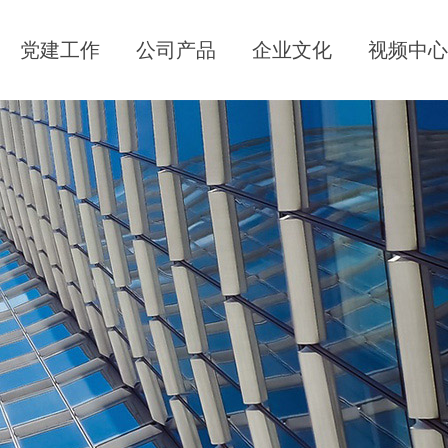
党建工作
公司产品
企业文化
视频中心