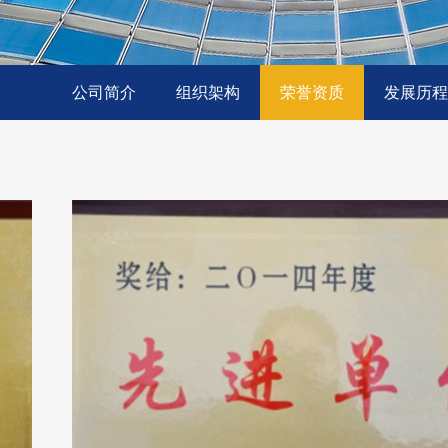
公司简介
组织架构
荣誉资质
发展历程