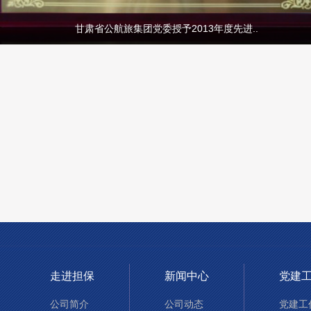
甘肃省公航旅集团党委授予2013年度先进..
走进担保
新闻中心
党建
公司简介
公司动态
党建工