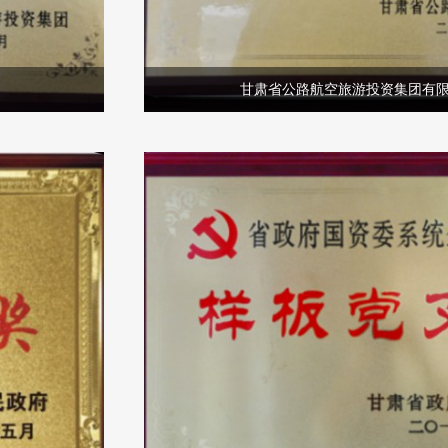
甘肃省公路航空旅游投资集团有限